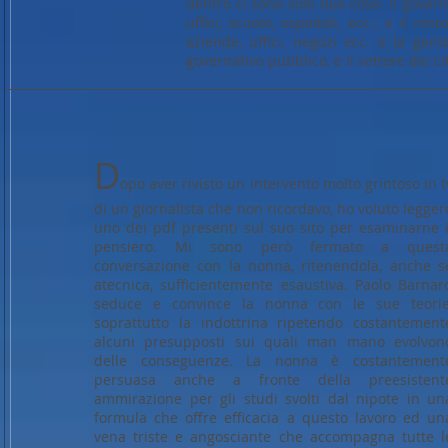
dentro ci sono solo due cose: il govern
uffici, scuole, ospedali, ecc.; e il rest
aziende, uffici, negozi ecc. e la gen
governativo pubblico, e il settore dei ci
D
opo aver rivisto un intervento molto grintoso in t
di un giornalista che non ricordavo, ho voluto legger
uno dei pdf presenti sul suo sito per esaminarne i
pensiero. Mi sono però fermato a quest
conversazione con la nonna, ritenendola, anche s
atecnica, sufficientemente esaustiva. Paolo Barnar
seduce e convince la nonna con le sue teorie
soprattutto la indottrina ripetendo costantement
alcuni presupposti sui quali man mano evolvon
delle conseguenze. La nonna è costantement
persuasa anche a fronte della preesistent
ammirazione per gli studi svolti dal nipote in un
formula che offre efficacia a questo lavoro ed un
vena triste e angosciante che accompagna tutte l