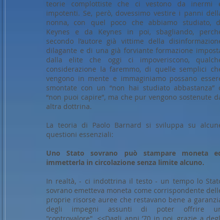
teorie complottiste che ci vestono da inermi 
impotenti. Se, però, dovessimo vestire i panni dell
nonna, con quel poco che abbiamo studiato, d
Keynes e da Keynes in poi, sbagliando, perch
secondo l’autore già vittime della disinformazion
dilagante e di una già forviante formazione impost
dalla elite che oggi ci impoveriscono, qualch
considerazione la faremmo, di quelle semplici ch
vengono in mente e immaginiamo possano esser
smontate con un “non hai studiato abbastanza” 
“non puoi capire”, ma che pur vengono sostenute d
altra dottrina.
La teoria di Paolo Barnard si sviluppa su alcun
questioni essenziali:
Uno Stato sovrano può stampare moneta e
immetterla in circolazione senza limite alcuno.
In realtà, - ci indottrina il testo - un tempo lo Stat
sovrano emetteva moneta come corrispondente dell
proprie risorse auree che restavano bene a garanzi
degli impegni assunti di poter offrire u
"controvalore". <<Dagli anni ’70 in poi, grazie a degl