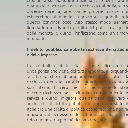
credibilità sul piano internazionale: se ogni stato i
quanto tale potesse creare ricchezza dal nulla, senz
doverne dare ragione con le proprie risorse, no
esisterebbe al mondo la povertà e quindi tutt
questo convince poco. Allo stesso modo Bernar
liquida in due righe la perdita del potere d'acquist
della moneta, e quindi l'inflazione come un timor
infondato.
Il debito pubblico sarebbe la ricchezza dei cittadin
e delle imprese.
La credibilità dello stato, come dicevamo, 
un’esigenza che viene del tutto ignorata, allorquand
si afferma che il debito pubblico dello stato è l
ricchezza dei suoi cittadini, guardando soltanto a
suo interno. E' vero che ciò che investe lo stat
diviene ricchezza per i cittadini corrispondente i
servizi e quindi migliore qualità della vita, vero 
anche che il debito pubblico in capo allo stato i
Italia era una scelta di politica economica che non h
inficiato sul benessere dei cittadini che oggi son
ridotti in miseria perché devono ripagarlo.