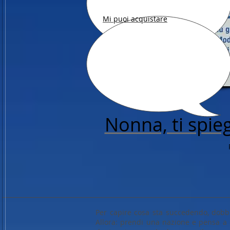
Mi puoi acquistare
Nonna, ti spie
Per capire cosa sta succedendo, dobb
Allora: prendi una nazione e pensa a co