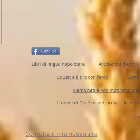
Condividi
Libri di lingua napoletana
Arcobaleni d'Amore
Lo Zen e il tiro con l'arco
Come 
Siamo nati e non moriremo mai
Il nome di Dio è misericordia
Io, mor
.
Consulta il mio nuovo sito