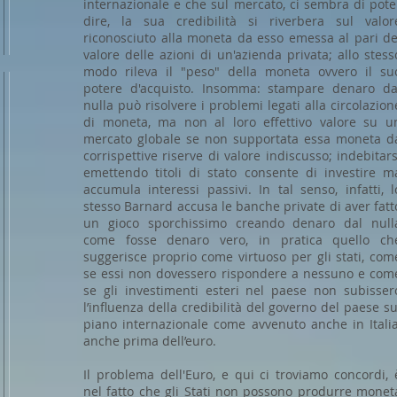
internazionale e che sul mercato, ci sembra di pote
dire, la sua credibilità si riverbera sul valor
riconosciuto alla moneta da esso emessa al pari de
valore delle azioni di un'azienda privata; allo stess
modo rileva il "peso" della moneta ovvero il su
potere d'acquisto. Insomma: stampare denaro da
nulla può risolvere i problemi legati alla circolazion
di moneta, ma non al loro effettivo valore su u
mercato globale se non supportata essa moneta d
corrispettive riserve di valore indiscusso; indebitars
emettendo titoli di stato consente di investire m
accumula interessi passivi. In tal senso, infatti, l
stesso Barnard accusa le banche private di aver fatt
un gioco sporchissimo creando denaro dal null
come fosse denaro vero, in pratica quello ch
suggerisce proprio come virtuoso per gli stati, com
se essi non dovessero rispondere a nessuno e com
se gli investimenti esteri nel paese non subisser
l’influenza della credibilità del governo del paese su
piano internazionale come avvenuto anche in Italia
anche prima dell’euro.
Il problema dell'Euro, e qui ci troviamo concordi, 
nel fatto che gli Stati non possono produrre monet