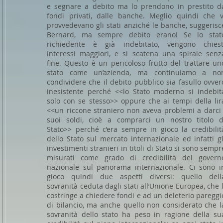
e segnare a debito ma lo prendono in prestito d
fondi privati, dalle banche. Meglio quindi che v
provvedevano gli stati anziché le banche, suggerisc
Bernard, ma sempre debito erano! Se lo stat
richiedente è già indebitato, vengono chiest
interessi maggiori, e si scatena una spirale senz
fine. Questo è un pericoloso frutto del trattare un
stato come un’azienda, ma continuiamo a no
condividere che il debito pubblico sia fasullo ovver
inesistente perché <<lo Stato moderno si indebit
solo con se stesso>> oppure che ai tempi della lir
<<un riccone straniero non aveva problemi a darci 
suoi soldi, cioè a comprarci un nostro titolo d
Stato>> perché c’era sempre in gioco la credibilit
dello Stato sul mercato internazionale ed infatti gl
investimenti stranieri in titoli di Stato si sono sempr
misurati come grado di credibilità del govern
nazionale sul panorama internazionale. Ci sono i
gioco quindi due aspetti diversi: quello dell
sovranità ceduta dagli stati all’Unione Europea, che l
costringe a chiedere fondi e ad un deleterio pareggi
di bilancio, ma anche quello non considerato che l
sovranità dello stato ha peso in ragione della su