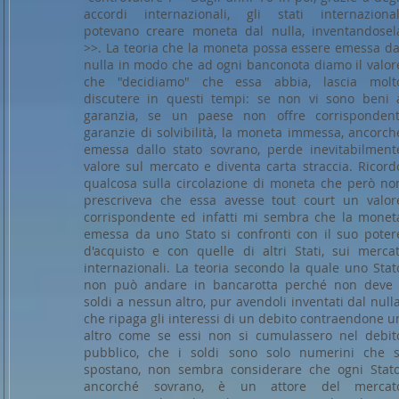
accordi internazionali, gli stati internazional
potevano creare moneta dal nulla, inventandosel
>>. La teoria che la moneta possa essere emessa da
nulla in modo che ad ogni banconota diamo il valor
che "decidiamo" che essa abbia, lascia molt
discutere in questi tempi: se non vi sono beni 
garanzia, se un paese non offre corrispondent
garanzie di solvibilità, la moneta immessa, ancorch
emessa dallo stato sovrano, perde inevitabilment
valore sul mercato e diventa carta straccia. Ricord
qualcosa sulla circolazione di moneta che però no
prescriveva che essa avesse tout court un valor
corrispondente ed infatti mi sembra che la monet
emessa da uno Stato si confronti con il suo poter
d'acquisto e con quelle di altri Stati, sui mercat
internazionali. La teoria secondo la quale uno Stat
non può andare in bancarotta perché non deve 
soldi a nessun altro, pur avendoli inventati dal nulla
che ripaga gli interessi di un debito contraendone u
altro come se essi non si cumulassero nel debit
pubblico, che i soldi sono solo numerini che s
spostano, non sembra considerare che ogni Stato
ancorché sovrano, è un attore del mercat